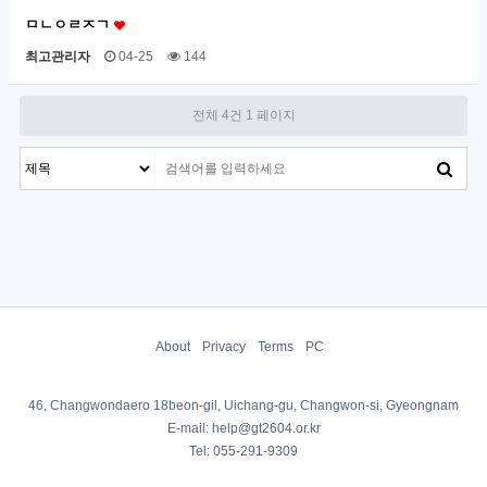
ㅁㄴㅇㄹㅈㄱ
최고관리자
04-25
144
전체 4건
1 페이지
About
Privacy
Terms
PC
46, Changwondaero 18beon-gil, Uichang-gu, Changwon-si, Gyeongnam
E-mail: help@gt2604.or.kr
Tel: 055-291-9309